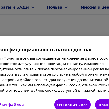
араты и БАДы
Польза
Миссия и це
де купить Магне B6
конфиденциальность важна для нас
Магне B6
при избытке стресса и нехватке магния.
 «Принять все», вы соглашаетесь на хранение файлов cooki
®
стройстве для улучшения навигации по сайту, измерения
дительности сайта и показа персонализированной рекламы
астроить или отозвать своё согласие в любой момент, нажа
«Настройки файлов cookie». Для получения дополнительной
ции о том, как мы используем файлы cookie, ознакомьтесь 
ой в отношении файлов cookie, доступной в нижней части с
йки файлов
Отклонить все
Прин