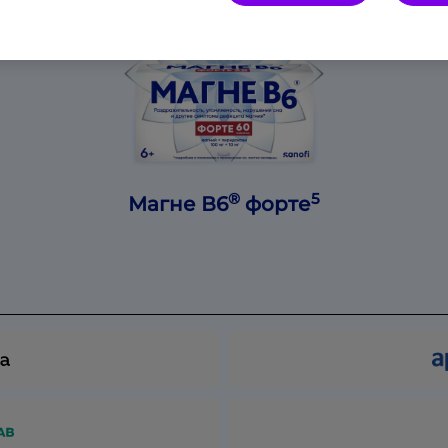
®
5
Магне В6
форте