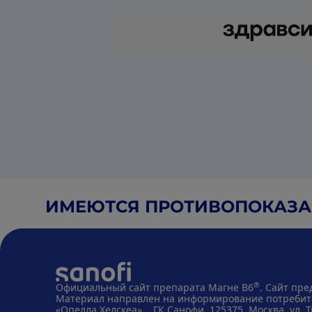
ИМЕЮТСЯ ПРОТИВОПОКАЗАН
®
Официальный сайт препарата Магне В6
. Сайт пре
Материал направлен на информирование потребите
«Опелла Хелскеа», ГК Санофи, 125375, Москва, ул. Тв