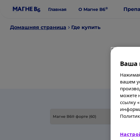
®
Преп
Главная
О Магне В6
Домашняя страница
Где купить
Г
Ваша 
Нажимая
вашем у
произво
можете н
ссылку 
информа
Где купить Магне B6®?
Политик
Настро