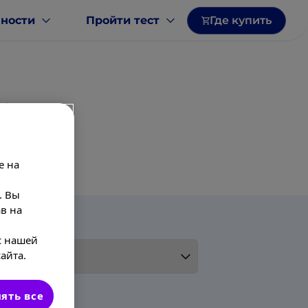
нности
Пройти тест
Где купить
®
?
e на
. Вы
в на
с нашей
айта.
ять все